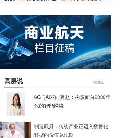
收官
高层说
MORE
6G与AI双向奔赴：构筑面向2030年
代的智能网络
制造跃升：传统产业正迈入数智化
转型的价值兑现期