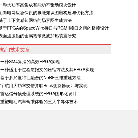
·一种大功率高集成智能功率驱动模块设计
·面向电网应急保供的氢能知识图谱构建与优化方法
·基于上下文感知网络的场景图生成方法
·基于FPGA的SpaceWire接口与RGMII接口之间的桥接设计
·表面波激励的金属褶皱微波加热装置研究
热门技术文章
一种SM4算法的高效FPGA实现
一种适用于过程层报文的压缩方法及其FPGA实现
基于多尺度特征融合的NeRF三维重建方法
宇航用大功率交错并联Buck变换器设计与实现
雷达信号预处理系统的FPGA图形化设计
重塑电动汽车驾乘体验的三大半导体技术