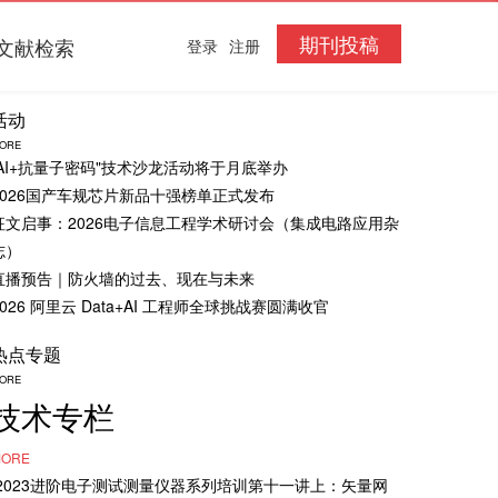
期刊投稿
文献检索
登录
注册
活动
ORE
“AI+抗量子密码"技术沙龙活动将于月底举办
2026国产车规芯片新品十强榜单正式发布
征文启事：2026电子信息工程学术研讨会（集成电路应用杂
志）
直播预告｜防火墙的过去、现在与未来
2026 阿里云 Data+AI 工程师全球挑战赛圆满收官
热点专题
ORE
技术专栏
ORE
·2023进阶电子测试测量仪器系列培训第十一讲上：矢量网