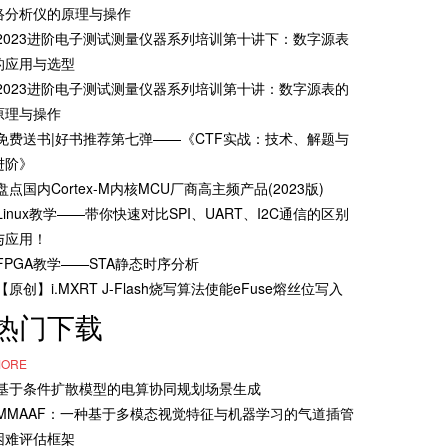
络分析仪的原理与操作
·2023进阶电子测试测量仪器系列培训第十讲下：数字源表
的应用与选型
·2023进阶电子测试测量仪器系列培训第十讲：数字源表的
原理与操作
·免费送书|好书推荐第七弹——《CTF实战：技术、解题与
进阶》
·盘点国内Cortex-M内核MCU厂商高主频产品(2023版)
·Linux教学——带你快速对比SPI、UART、I2C通信的区别
与应用！
·FPGA教学——STA静态时序分析
·【原创】i.MXRT J-Flash烧写算法使能eFuse熔丝位写入
热门下载
ORE
·基于条件扩散模型的电算协同规划场景生成
·MMAAF：一种基于多模态视觉特征与机器学习的气道插管
困难评估框架