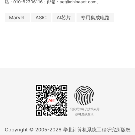
话：010-82306116；邮箱：aet@chinaaet.com。
Marvell
ASIC
AI芯片
专用集成电路
Copyright © 2005-
2026
华北计算机系统工程研究所版权