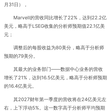
月31日），
Marvell的营收同比增长了22%，达到22.2亿
美元，略高于LSEG收集的分析师预期值22.1亿美
元；
调整后的每股收益为80美分，略高于分析师
预期的79美分。
其最大的业务部门——数据中心业务的营收
增长了21%，达到16.5亿美元，略高于分析师预期
的16.4亿美元。
其2027财年第一季度的营收将在24亿美元左
右，上下浮动5%。这一数字高于分析师平均预期