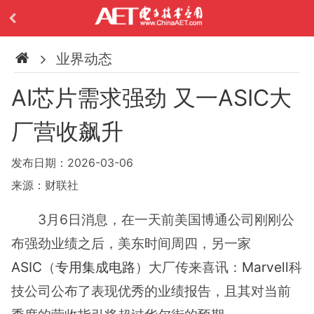
业界动态
AI芯片需求强劲 又一ASIC大
厂营收飙升
发布日期：2026-03-06
来源：财联社
3月6日消息，在一天前美国博通公司刚刚公
布强劲业绩之后，美东时间周四，另一家
ASIC
（
专用集成电路
）大厂传来喜讯：
Marvell
科
技公司公布了表现优秀的业绩报告，且其对当前