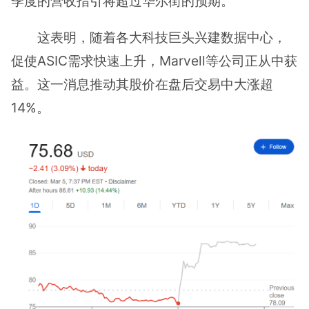
季度的营收指引将超过华尔街的预期。
这表明，随着各大科技巨头兴建数据中心，
促使ASIC需求快速上升，Marvell等公司正从中获
益。这一消息推动其股价在盘后交易中大涨超
14%。