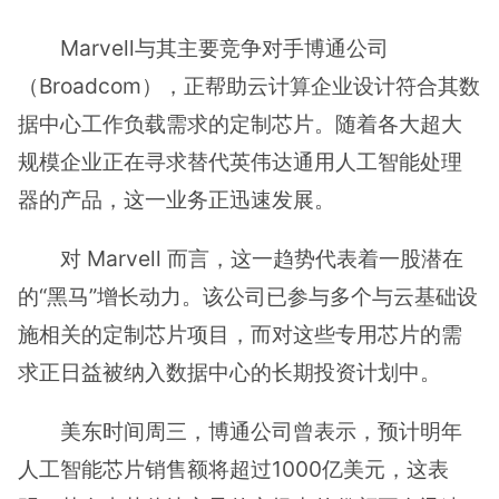
Marvell与其主要竞争对手博通公司
（Broadcom），正帮助云计算企业设计符合其数
据中心工作负载需求的定制芯片。随着各大超大
规模企业正在寻求替代英伟达通用人工智能处理
器的产品，这一业务正迅速发展。
对 Marvell 而言，这一趋势代表着一股潜在
的“黑马”增长动力。该公司已参与多个与云基础设
施相关的定制芯片项目，而对这些专用芯片的需
求正日益被纳入数据中心的长期投资计划中。
美东时间周三，博通公司曾表示，预计明年
人工智能芯片销售额将超过1000亿美元，这表