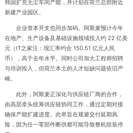
韩国扩充无尘车间产能，并计划在荷兰总部附近
新建产业园区。
企业资本开支也同步加码。阿斯麦预计今年
在地产、生产设备及基础设施领域投入约 22 亿美
元（IT之家注：现汇率约合 150.51 亿元人民
币），高于去年水平。同时公司加大工程师招聘
与培训投入，但荷兰本土的人才短缺问题依旧严
峻。
此外，阿斯麦正深化与供应链厂商的合作，
由高层牵头统筹供应链协同工作，通过定期对接
确保产能扩建进度。此举旨在规避交付延期风
险，因为任一零部件断供都可能导致整机组装停