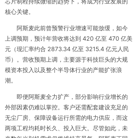
芯片制程持续微缩的趋势下，将成为行业发展的
核心关键。
阿斯麦此前曾预警行业增速可能放缓，如今
上调预期，预计年营收将达到 420 亿至 470 亿美
元（现汇率约合 2873.34 亿至 3215.4 亿元人民
币）。营收预期上调，主要源于科技巨头的大规
模资本投入以及整个半导体行业的产能扩张浪
潮。
即便阿斯麦全力扩产，部分影响行业增长的
外部因素仍难以掌控。客户还需配套建设充足的
无尘厂房、保障设备运行所需的电力供应，而这
两项工程均耗时长久、投入巨大。尽管如此，未