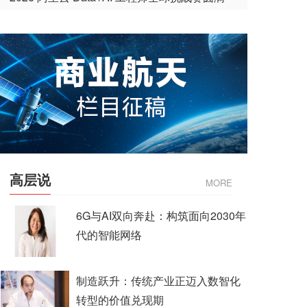
收官
高层说
MORE
6G与AI双向奔赴：构筑面向2030年
代的智能网络
制造跃升：传统产业正迈入数智化
转型的价值兑现期