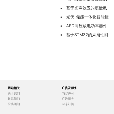
化选型与工程应用
基于光声效应的痕量氟
化氢的传感技术研究
光伏-储能一体化智能控
制系统设计与实现
AED高压放电功率器件
选型方法及其工程应用
基于STM32的风扇性能
检测装置研究与设计
网站相关
广告及服务
关于我们
内容许可
联系我们
广告服务
投稿须知
杂志订阅