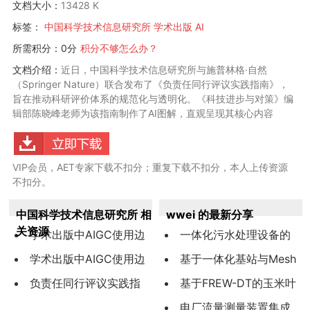
文档大小：
13428 K
标签：
中国科学技术信息研究所
学术出版
AI
所需积分：0分
积分不够怎么办？
文档介绍：
近日，中国科学技术信息研究所与施普林格·自然
（Springer Nature）联合发布了《负责任同行评议实践指南》，
旨在推动科研评价体系的规范化与透明化。《科技进步与对策》编
辑部陈晓峰老师为该指南制作了AI图解，直观呈现其核心内容
VIP会员，AET专家下载不扣分；重复下载不扣分，本人上传资源
不扣分。
中国科学技术信息研究所 相
wwei 的最新分享
关资源
学术出版中AIGC使用边
一体化污水处理设备的
界指南3.
学术出版中AIGC使用边
智能电气系统设计与物联
基于一体化基站与Mesh
界指南3.
负责任同行评议实践指
网监控平台开发
融合的新型产品覆盖方案
基于FREW-DT的玉米叶
南
研究与验证
片病害检测
电厂流量测量装置集成