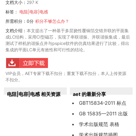
文档大小：
297 K
标签：
电阻|电容|电感
所需积分：0分
积分不够怎么办？
文档介绍：
本文提出了一种基于多层挠性覆铜箔交错并联的平面集
成LC结构，采用CI型磁芯，实现了串联谐振、并联谐振集成，最后
测试了样机的谐振点并与pspice软件的仿真结果进行了比较，得出
集成的平面LC单元有效性和可行性的结论。
VIP会员，AET专家下载不扣分；重复下载不扣分，本人上传资源
不扣分。
电阻|电容|电感 相关资源
aet 的最新分享
GBT15834-2011 标点
符号用法
GB 15835—2011 出版
物上数字用法
学术出版规范 表格
（CYT170—2019）
学术出版规范插图