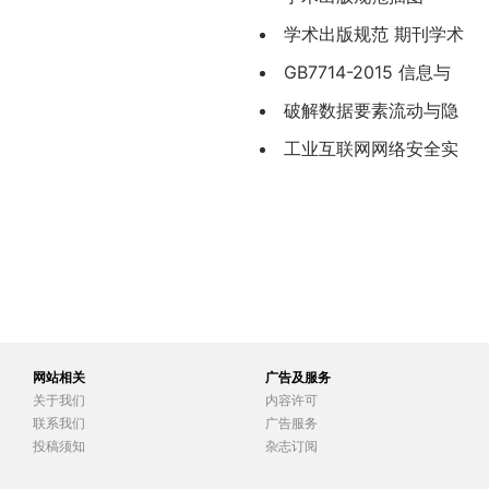
（CYT171—2019）
学术出版规范 期刊学术
不端行为界定（CYT174-
GB7714-2015 信息与
2019）
文献 参考文献著录规则
破解数据要素流动与隐
私保护相冲突的局-方滨兴
工业互联网网络安全实
验室建设思路与实践
网站相关
广告及服务
关于我们
内容许可
联系我们
广告服务
投稿须知
杂志订阅