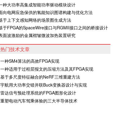
·一种大功率高集成智能功率驱动模块设计
·面向电网应急保供的氢能知识图谱构建与优化方法
·基于上下文感知网络的场景图生成方法
·基于FPGA的SpaceWire接口与RGMII接口之间的桥接设计
·表面波激励的金属褶皱微波加热装置研究
热门技术文章
一种SM4算法的高效FPGA实现
一种适用于过程层报文的压缩方法及其FPGA实现
基于多尺度特征融合的NeRF三维重建方法
宇航用大功率交错并联Buck变换器设计与实现
雷达信号预处理系统的FPGA图形化设计
重塑电动汽车驾乘体验的三大半导体技术