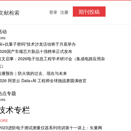
期刊投稿
文献检索
登录
注册
活动
ORE
“AI+抗量子密码"技术沙龙活动将于月底举办
2026国产车规芯片新品十强榜单正式发布
征文启事：2026电子信息工程学术研讨会（集成电路应用杂
志）
直播预告｜防火墙的过去、现在与未来
2026 阿里云 Data+AI 工程师全球挑战赛圆满收官
热点专题
ORE
技术专栏
ORE
·2023进阶电子测试测量仪器系列培训第十一讲上：矢量网