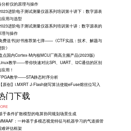
络分析仪的原理与操作
·2023进阶电子测试测量仪器系列培训第十讲下：数字源表
的应用与选型
·2023进阶电子测试测量仪器系列培训第十讲：数字源表的
原理与操作
·免费送书|好书推荐第七弹——《CTF实战：技术、解题与
进阶》
·盘点国内Cortex-M内核MCU厂商高主频产品(2023版)
·Linux教学——带你快速对比SPI、UART、I2C通信的区别
与应用！
·FPGA教学——STA静态时序分析
·【原创】i.MXRT J-Flash烧写算法使能eFuse熔丝位写入
热门下载
ORE
·基于条件扩散模型的电算协同规划场景生成
·MMAAF：一种基于多模态视觉特征与机器学习的气道插管
困难评估框架