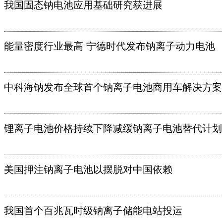
我国固态钠电池应用基础研究获进展
能量密度行业最高 宁德时代发布钠离子动力电池
中科海钠发布全球首个钠离子电池商用车解决方案
锂离子电池价格持续下降减缓钠离子电池替代计划
美国押注钠离子电池以摆脱对中国依赖
我国首个百兆瓦时级钠离子储能电站投运