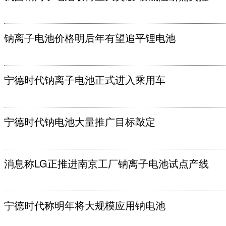
钠离子电池价格明后年有望追平锂电池
宁德时代钠离子电池正式进入乘用车
宁德时代钠电池大量推广目标敲定
消息称LG正推进南京工厂钠离子电池试点产线
宁德时代称明年将大规模应用钠电池