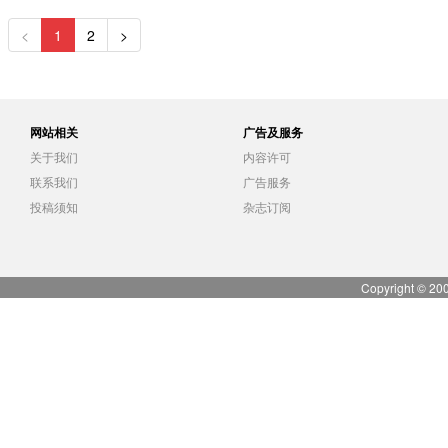
<
1
2
>
网站相关
广告及服务
关于我们
内容许可
联系我们
广告服务
投稿须知
杂志订阅
Copyright © 20