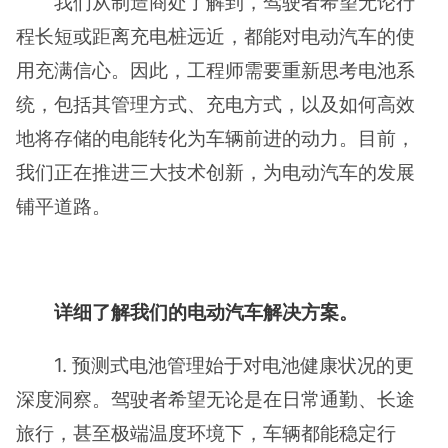
我们从制造商处了解到，驾驶者希望无论行
程长短或距离充电桩远近，都能对电动汽车的使
用充满信心。因此，工程师需要重新思考电池系
统，包括其管理方式、充电方式，以及如何高效
地将存储的电能转化为车辆前进的动力。目前，
我们正在推进三大技术创新，为电动汽车的发展
铺平道路。
详细了解我们的电动汽车解决方案。
1. 预测式电池管理始于对电池健康状况的更
深度洞察。驾驶者希望无论是在日常通勤、长途
旅行，甚至极端温度环境下，车辆都能稳定行