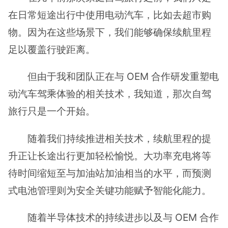
在日常短途出行中使用电动汽车，比如去超市购
物。因为在这些场景下，我们能够确保续航里程
足以覆盖行驶距离。
但由于我和团队正在与 OEM 合作研发重塑电
动汽车驾乘体验的相关技术，我知道，那次自驾
旅行只是一个开始。
随着我们持续推进相关技术，续航里程的提
升正让长途出行更加轻松愉悦。大功率充电将等
待时间缩短至与加油站加油相当的水平，而预测
式电池管理则为安全关键功能赋予智能化能力。
随着半导体技术的持续进步以及与 OEM 合作