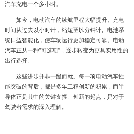
汽车充电一个多小时。
如今，电动汽车的续航里程大幅提升。充电
时间从过去以小时计，缩短至以分钟计。电池系
统日益智能化，使车辆运行更加稳定可靠。电动
汽车正从一种“可选项”，逐步转变为更具实用性的
出行选择。
这些进步并非一蹴而就。每一项电动汽车性
能突破的背后，都是多年工程创新的积累，而半
导体正是其中的关键支撑。创新的起点，是对于
驾驶者需求的深入理解。