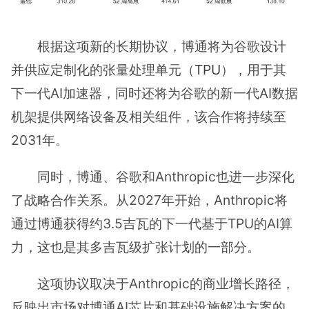
根据这项新的长期协议，博通将为谷歌设计
并供应定制化的张量处理单元（
TPU
），用于其
下一代AI加速器，同时还将为谷歌的新一代AI数据
机架提供网络设备及相关组件，该合作将持续至
2031年。
同时，博通、谷歌和Anthropic也进一步深化
了战略合作关系。从2027年开始，Anthropic将
通过博通获得约3.5吉瓦的下一代基于TPU的AI算
力，这也是其多吉瓦级扩张计划的一部分。
这项协议取决于Anthropic的商业增长路径，
反映出市场对博通AI芯片和基础设施解决方案的