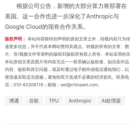
根据公司公告，新增的大部分算力将部署在
美国。这一合作也进一步深化了Anthropic与
Google Cloud的现有合作关系。
版权声明：
本站内容除特别声明的原创文章之外，转载内容只为传
递更多信息，并不代表本网站赞同其观点。转载的所有的文章、图
片、音/视频文件等资料的版权归版权所有权人所有。本站采用的非
本站原创文章及图片等内容无法一一联系确认版权者。如涉及作品
内容、版权和其它问题，请及时通过电子邮件或电话通知我们，以
便迅速采取适当措施，避免给双方造成不必要的经济损失。联系电
话：010-82306116；邮箱：aet@chinaaet.com。
博通
谷歌
TPU
Anthropic
AI处理器