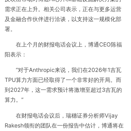
需求正在上升。相关公司表示，正在与更多运营
及金融合作伙伴进行洽谈，以支持这一规模化部
署。
在上个月的财报电话会议上，博通CEO陈福
阳表示：
“对于Anthropic来说，我们在2026年1吉瓦
TPU算力方面已经取得了一个非常好的开局。而
到2027年，这一需求预计将激增至超过3吉瓦的
算力。”
在财报电话会议后，瑞穗证券分析师Vijay
Rakesh领衔的团队在一份报告中估计，博通将在