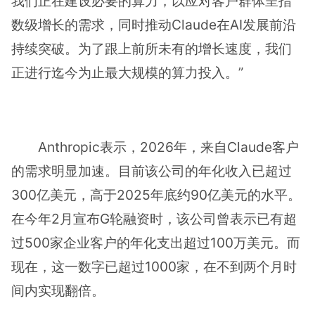
我们正在建设必要的算力，以应对客户群体呈指
数级增长的需求，同时推动Claude在AI发展前沿
持续突破。为了跟上前所未有的增长速度，我们
正进行迄今为止最大规模的算力投入。”
Anthropic表示，2026年，来自Claude客户
的需求明显加速。目前该公司的年化收入已超过
300亿美元，高于2025年底约90亿美元的水平。
在今年2月宣布G轮融资时，该公司曾表示已有超
过500家企业客户的年化支出超过100万美元。而
现在，这一数字已超过1000家，在不到两个月时
间内实现翻倍。