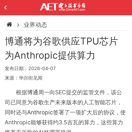
业界动态
博通将为谷歌供应TPU芯片
为Anthropic提供算力
发布日期：2026-04-07
来源：华尔街见闻
根据
博通
周一向SEC提交的监管文件，该公
司已同意为
谷歌
生产未来版本的人工智能芯片，
同时还与
Anthropic
签署了一项扩大后的协议，使
Anthropic能够获得约3.5吉瓦的算力，这些算力