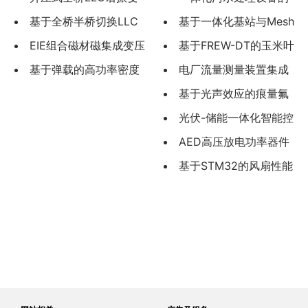
换器效率
基于全桥半桥切换LLC
智能电气系统设计与物联
基于一体化基站与Mesh
谐振变换
EIE组合磁材磁集成变压
网监控平台开发
融合的新型产品覆盖方案
基于FREW-DT的玉米叶
器的设
基于弹载的高功率密度
研究与验证
片病害检测
电厂流量测量装置集成
LLC变换
化选型与工程应用
基于光声效应的痕量氟
化氢的传感技术研究
光伏-储能一体化智能控
制系统设计与实现
AED高压放电功率器件
选型方法及其工程应用
基于STM32的风扇性能
检测装置研究与设计