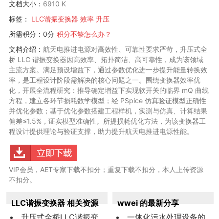
文档大小：
6910 K
标签：
LLC谐振变换器
效率
升压
所需积分：0分
积分不够怎么办？
文档介绍：
航天电推进电源对高效性、可靠性要求严苛，升压式全
桥 LLC 谐振变换器因高效率、拓扑简洁、高可靠性，成为该领域
主流方案。满足预设增益下，通过参数优化进一步提升能量转换效
率，是工程设计阶段需解决的核心问题之一。围绕变换器效率优
化，开展全流程研究：推导确定增益下实现软开关的临界 mQ 曲线
方程，建立各环节损耗数学模型；经 PSpice 仿真验证模型正确性
并优化参数；基于优化参数搭建工程样机，实测与仿真、计算结果
偏差≤1.5%，证实模型准确性。所提损耗优化方法，为该变换器工
程设计提供理论与验证支撑，助力提升航天电推进电源性能。
VIP会员，AET专家下载不扣分；重复下载不扣分，本人上传资源
不扣分。
LLC谐振变换器 相关资源
wwei 的最新分享
升压式全桥LLC谐振变
一体化污水处理设备的