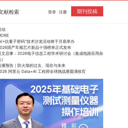
期刊投稿
文献检索
登录
注册
活动
MORE
“AI+抗量子密码"技术沙龙活动将于月底举办
2026国产车规芯片新品十强榜单正式发布
征文启事：2026电子信息工程学术研讨会（集成电路应用杂
志）
直播预告｜防火墙的过去、现在与未来
2026 阿里云 Data+AI 工程师全球挑战赛圆满收官