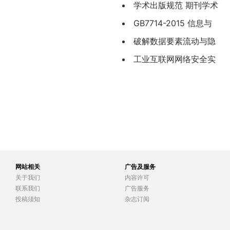
（CYT171—2019）
学术出版规范 期刊学术
不端行为界定（CYT174-
GB7714-2015 信息与
2019）
文献 参考文献著录规则
破解数据要素流动与隐
私保护相冲突的局-方滨兴
工业互联网网络安全实
验室建设思路与实践
网站相关
广告及服务
关于我们
内容许可
联系我们
广告服务
投稿须知
杂志订阅