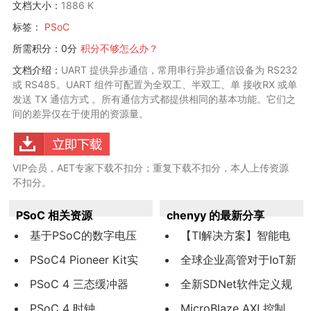
文档大小：
1886 K
标签：
PSoC
所需积分：0分
积分不够怎么办？
文档介绍：
UART 提供异步通信，常用串行异步通信设备为 RS232
或 RS485。UART 组件可配置为全双工、半双工、单 接收RX 或单
发送 TX 通信方式 。所有通信方式都提供相同的基本功能。它们之
间的差异仅在于使用的资源量。
VIP会员，AET专家下载不扣分；重复下载不扣分，本人上传资源
不扣分。
PSoC 相关资源
chenyy 的最新分享
基于PSoC的数字电压
【TI解决方案】智能电
表设计
PSoC4 Pioneer Kit实
表：采用LM5017实现1‰
全球企业高管对于IoT新
现的PWM算法
PSoC 4 三态缓冲器
纹波输出
机遇的深入观察:一场正在
全新SDNet软件定义规
PSoC 4 时钟
加速的宁静变革
范环境——实现业界首
MicroBlaze AXI 控制