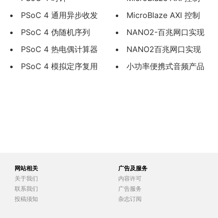
PSoC 4 通用异步收发
款“软”定义网络解决方案
LED参考例程
MicroBlaze AXI 控制
器 (UART)
PSoC 4 伪随机序列
LED实验指导
NANO2-百兆网口实现
(PRS)
PSoC 4 热电偶计算器
UDP报文验证实验指导
NANO2百兆网口实现
组件
PSoC 4 模拟定序复用
UDP包收发回环实验指导
小功率便携式音频产品
器 (AMuxSeq)
(含Charger 和DC-DC)的
辐射发射超标对策
网站相关
广告及服务
关于我们
内容许可
联系我们
广告服务
投稿须知
杂志订阅