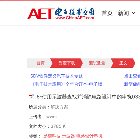
首页
新闻
首页
资源下载
测试测量
正文
SDV软件定义汽车技术专题
点击查看C
《电子技术应用》全年合订本-电子版
新型储
6-使用示波器查找并消除电路设计中的串扰033
所属分类：
解决方案
上传者：
wwei
文档大小：
3785 K
标签：
是德科技
示波器
电路设计串扰