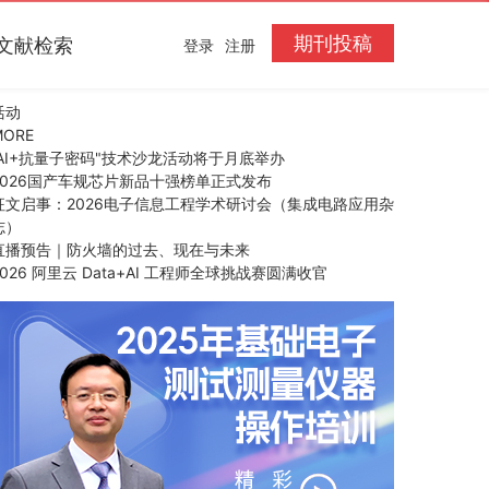
期刊投稿
文献检索
登录
注册
活动
MORE
“AI+抗量子密码"技术沙龙活动将于月底举办
2026国产车规芯片新品十强榜单正式发布
征文启事：2026电子信息工程学术研讨会（集成电路应用杂
志）
直播预告｜防火墙的过去、现在与未来
2026 阿里云 Data+AI 工程师全球挑战赛圆满收官