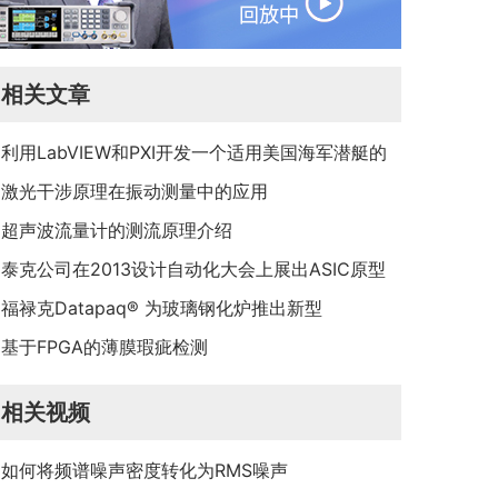
相关文章
利用LabVIEW和PXI开发一个适用美国海军潜艇的
性能验证与错误检测系统
激光干涉原理在振动测量中的应用
超声波流量计的测流原理介绍
泰克公司在2013设计自动化大会上展出ASIC原型
调试解决方案
福禄克Datapaq® 为玻璃钢化炉推出新型
Furnace Tracker® 在线温度曲线测试系统
基于FPGA的薄膜瑕疵检测
相关视频
如何将频谱噪声密度转化为RMS噪声