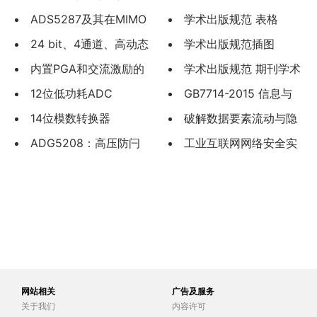
转换器的
ADS5287及其在MIMO
物上数字用法
学术出版规范 表格
接收机中的应
24 bit、4通道、高动态
（CYT170—2019）
学术出版规范插图
范围、
内置PGA和交流激励的
（CYT171—2019）
学术出版规范 期刊学术
24位ADC AD7
12位低功耗ADC
不端行为界定（CYT174-
GB7714-2015 信息与
AD7170
14位模数转换器
2019）
文献 参考文献著录规则
破解数据要素流动与隐
AD6645
ADG5208：高压防闩
私保护相冲突的局-方滨兴
工业互联网网络安全实
锁型4/8通道
验室建设思路与实践
网站相关
广告及服务
关于我们
内容许可