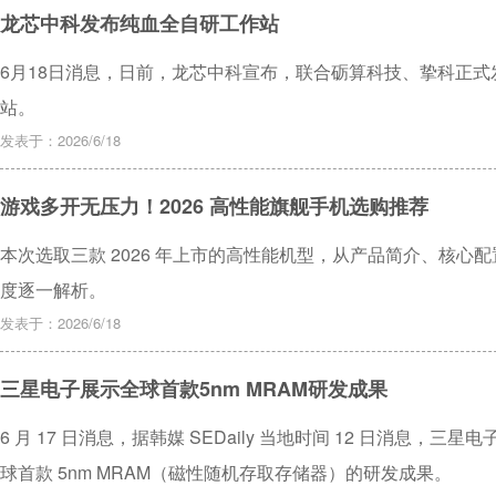
龙芯中科发布纯血全自研工作站
6月18日消息，日前，龙芯中科宣布，联合砺算科技、挚科正式发
站。
发表于：2026/6/18
游戏多开无压力！2026 高性能旗舰手机选购推荐
本次选取三款 2026 年上市的高性能机型，从产品简介、核
度逐一解析。
发表于：2026/6/18
三星电子展示全球首款5nm MRAM研发成果
6 月 17 日消息，据韩媒 SEDaily 当地时间 12 日消息，三星电子
球首款 5nm MRAM（磁性随机存取存储器）的研发成果。