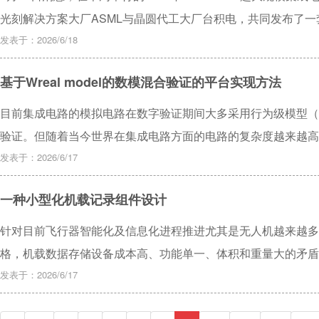
光刻解决方案大厂ASML与晶圆代工大厂台积电，共同发布了一
路径，用于基于2D材料的n型与p型场效晶体管（FET）。
发表于：2026/6/18
基于Wreal model的数模混合验证的平台实现方法
目前集成电路的模拟电路在数字验证期间大多采用行为级模型（Beha
验证。但随着当今世界在集成电路方面的电路的复杂度越来越高
模块也越来越多，越来越复杂，数模验证的复杂度剧增。大部分
发表于：2026/6/17
片测试才能验证设计的正确性。阐述了一种基于Wreal mode
一种小型化机载记录组件设计
部分功能的可验证性，提升验证的完备性，以及完成数模电路间
针对目前飞行器智能化及信息化进程推进尤其是无人机越来越多
格，机载数据存储设备成本高、功能单一、体积和重量大的矛盾
种小型机载记录组件平台。平台设计采用一体化设计思想，将存
发表于：2026/6/17
储、浏览、回放、管理数据的能力，又可以进行数据分析功能。系统