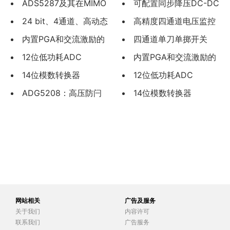
转换器的
ADS5287及其在MIMO
大器AD8067
可配置同步降压DC-DC
接收机中的应
24 bit、4通道、高动态
调节器ADP2114
高精度四通道电压监控
范围、
内置PGA和交流激励的
器ADM1184
四通道单刀单掷开关
24位ADC AD7
12位低功耗ADC
ADG4612/ADG4613
内置PGA和交流激励的
AD7170
14位模数转换器
24位ADC AD7195
12位低功耗ADC
AD6645
ADG5208：高压防闩
AD7170
14位模数转换器
锁型4/8通道
AD6645
网站相关
广告及服务
关于我们
内容许可
联系我们
广告服务