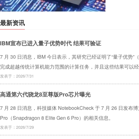
最新资讯
IBM宣布已进入量子优势时代 结果可验证
7 月 30 日消息，IBM 今日表示，其研究已经证明了“量子优势”（qu
完成超越传统计算机能力范围的计算任务，并且这些结果可以经
发表于：2026/7/31
高通第六代骁龙8至尊版Pro芯片曝光
7 月 28 日消息，科技媒体 NotebookCheck 于 7 月 26
Pro（Snapdragon 8 Elite Gen 6 Pro）的相关信息。
发表于：2026/7/29